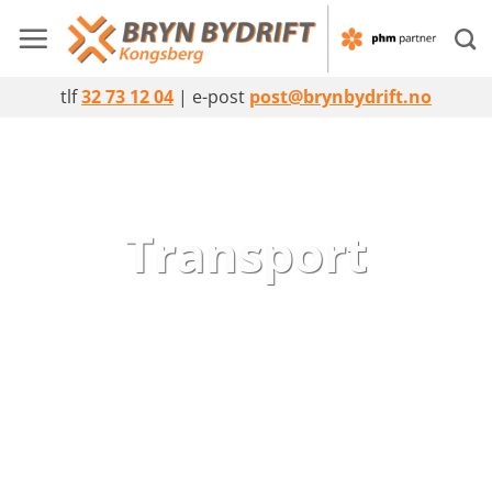
Skip
to
content
tlf
32 73 12 04
| e-post
post@brynbydrift.no
Transport