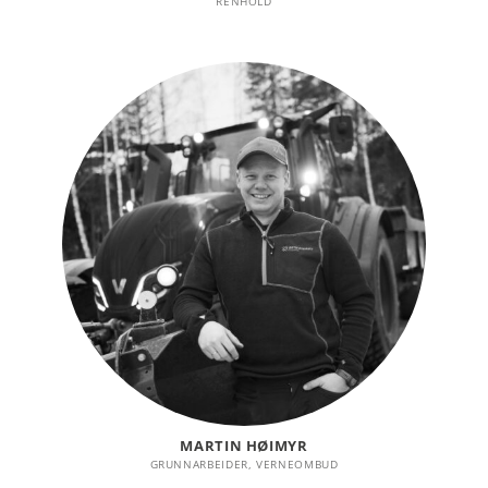
RENHOLD
MARTIN HØIMYR
GRUNNARBEIDER, VERNEOMBUD