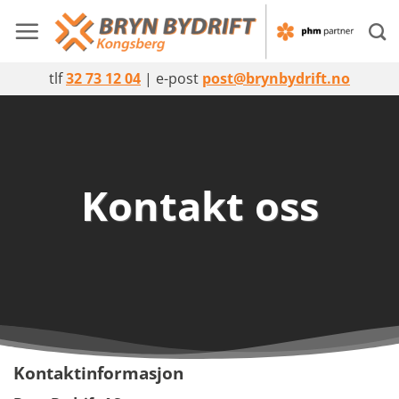
Skip
to
content
tlf
32 73 12 04
| e-post
post@brynbydrift.no
Kontakt oss
Kontaktinformasjon