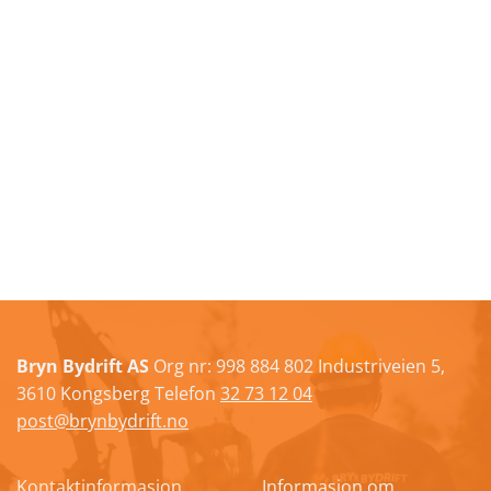
Bryn Bydrift AS
Org nr: 998 884 802 Industriveien 5,
3610 Kongsberg Telefon
32 73 12 04
post@brynbydrift.no
Kontaktinformasjon
Informasjon om