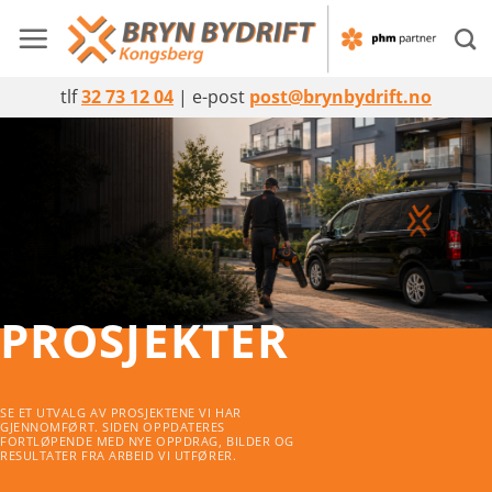
Skip
to
content
tlf
32 73 12 04
| e-post
post@brynbydrift.no
PROSJEKTER
SE ET UTVALG AV PROSJEKTENE VI HAR
GJENNOMFØRT. SIDEN OPPDATERES
FORTLØPENDE MED NYE OPPDRAG, BILDER OG
RESULTATER FRA ARBEID VI UTFØRER.