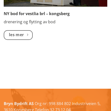
NY bod for vestlia brl – kongsberg
drenering og flytting av bod
les mer
Bryn Bydrift AS
Org nr: 998 884 802 Industriveien 5,
3610 Kongsberg Telefon
32 73 12 04