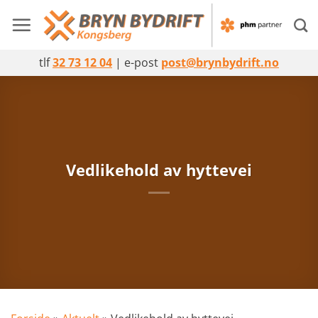
Skip
to
content
tlf
32 73 12 04
| e-post
post@brynbydrift.no
Vedlikehold av hyttevei