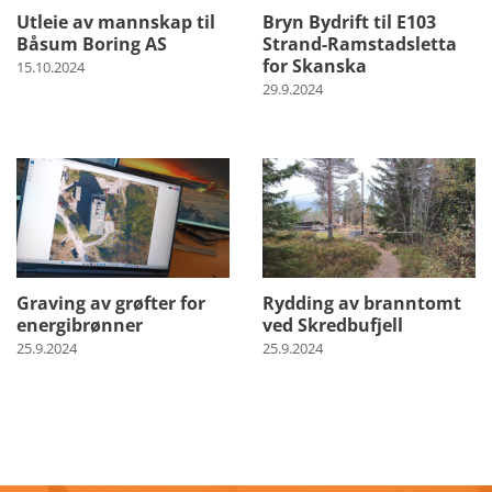
Utleie av mannskap til
Bryn Bydrift til E103
Båsum Boring AS
Strand-Ramstadsletta
for Skanska
15.10.2024
29.9.2024
Graving av grøfter for
Rydding av branntomt
energibrønner
ved Skredbufjell
25.9.2024
25.9.2024