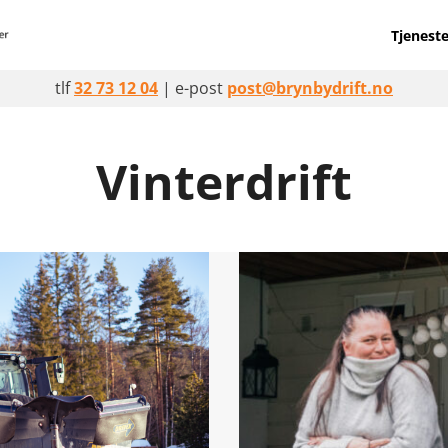
Tjeneste
tlf
32 73 12 04
| e-post
post@brynbydrift.no
Vinterdrift